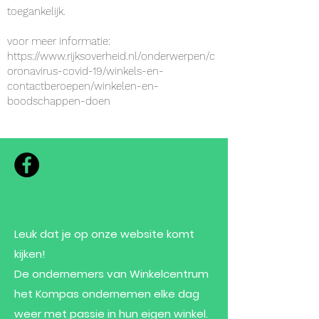
toegankelijk.
voor meer informatie:
https://www.rijksoverheid.nl/onderwerpen/c
oronavirus-covid-19/winkels-en-
contactberoepen/winkelen-en-
boodschappen-doen
Leuk dat je op onze website komt
kijken!
De ondernemers van Winkelcentrum
het Kompas ondernemen elke dag
weer met passie in hun eigen winkel.